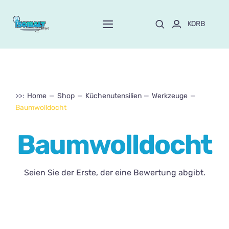
Skip
to
KORB
Toggle
content
Navigation
Start
Über Mayte
>>:
Home
Shop
Küchenutensilien
Werkzeuge
Baumwolldocht
SPEICHERN
NEU!
Baumwolldocht
Anpassen und bestellen
Seien Sie der Erste, der eine Bewertung abgibt.
Kurse
Blog