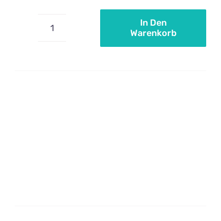
In Den
Warenkorb
Baumwolldocht
Menge