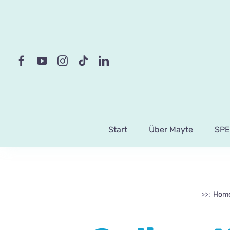
Skip
to
content
Start
Über Mayte
SPE
>>:
Hom