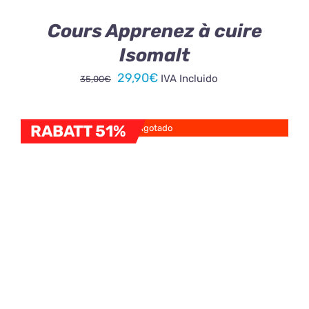
Cours Apprenez à cuire
Isomalt
Le
Le
29,90
€
IVA Incluido
35,00
€
prix
prix
initial
actuel
RABATT 51%
Agotado
était :
est :
35,00€.
29,90€.
¡OFERTA!
DÉTAILS