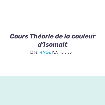
Cours Théorie de la couleur
d’Isomalt
Le
Le
4,90
€
IVA Incluido
9,99
€
prix
prix
initial
actuel
était :
est :
9,99€.
4,90€.