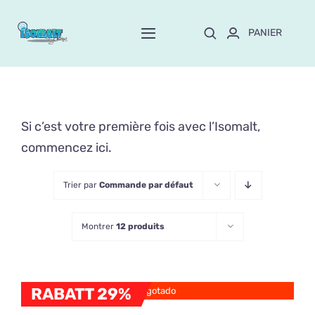
Passer
au
PANIER
Toggle
contenu
Navigation
Home
À propos de Mayte
Si c’est votre première fois avec l’Isomalt,
commencez ici.
Boutique
NEW!
Trier par
Commande par défaut
Personnalisation
Montrer
12 produits
Formation
Blog
RABATT 29%
Agotado