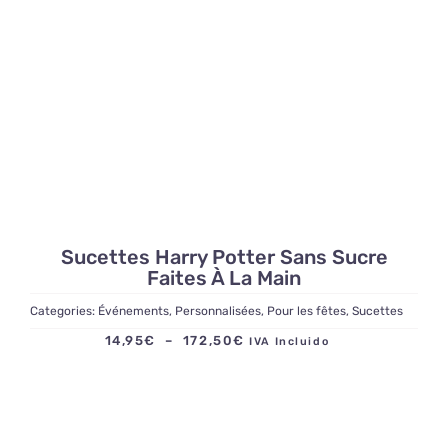
Sucettes Harry Potter Sans Sucre
Faites À La Main
Categories:
Événements
,
Personnalisées
,
Pour les fêtes
,
Sucettes
Plage
14,95
€
–
172,50
€
IVA Incluido
de
prix :
14,95€
à