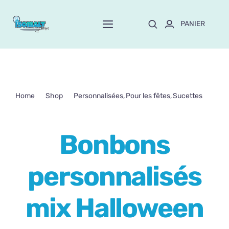
Passer
au
PANIER
Toggle
contenu
Navigation
Home
À propos de Mayte
Home
Shop
Personnalisées
Pour les fêtes
Sucettes
Bonbons personnalisés mix Halloween
Boutique
NEW!
Bonbons
Personnalisation
personnalisés
Formation
mix Halloween
Blog