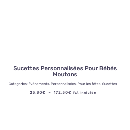
Sucettes Personnalisées Pour Bébés
Moutons
Categories:
Événements
,
Personnalisées
,
Pour les fêtes
,
Sucettes
Plage
25,30
€
–
172,50
€
IVA Incluido
de
prix :
25,30€
à
172,50€