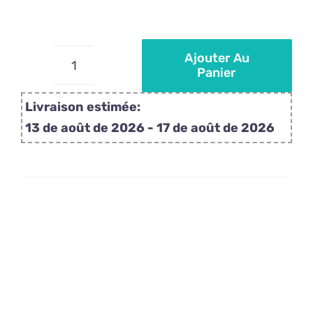
Ajouter Au
Panier
quantité
de
Livraison estimée:
Bonbons
13 de août de 2026 - 17 de août de 2026
personnalisés
mix
Halloween