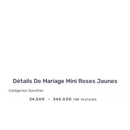
172,50€
Détails De Mariage Mini Roses Jaunes
Categories:
Sucettes
Plage
34,50
€
–
345,00
€
IVA Incluido
de
prix :
34,50€
à