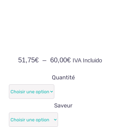
Plage
51,75
€
–
60,00
€
IVA Incluido
de
prix :
Quantité
51,75€
à
60,00€
Saveur