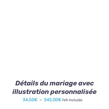
PRODUIT
prix :
34,50€
à
345,00€
CE
CHOIX DES OPTIONS
/
DÉTAILS
PRODUIT
A
PLUSIEURS
VARIATIONS.
LES
OPTIONS
PEUVENT
ÊTRE
Détails du mariage avec
CHOISIES
illustration personnalisée
SUR
LA
Plage
34,50
€
–
345,00
€
IVA Incluido
PAGE
de
DU