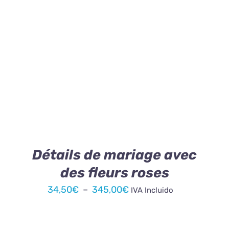
à
345,00€
CE
CHOIX DES OPTIONS
/
DÉTAILS
PRODUIT
A
PLUSIEURS
VARIATIONS.
LES
OPTIONS
PEUVENT
ÊTRE
Détails de mariage avec
CHOISIES
des fleurs roses
SUR
LA
Plage
34,50
€
–
345,00
€
IVA Incluido
PAGE
de
DU
PRODUIT
prix :