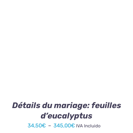
PRODUIT
prix :
34,50€
à
345,00€
CE
CHOIX DES OPTIONS
/
DÉTAILS
PRODUIT
A
PLUSIEURS
VARIATIONS.
LES
OPTIONS
PEUVENT
ÊTRE
Détails du mariage: feuilles
CHOISIES
d’eucalyptus
SUR
LA
Plage
34,50
€
–
345,00
€
IVA Incluido
PAGE