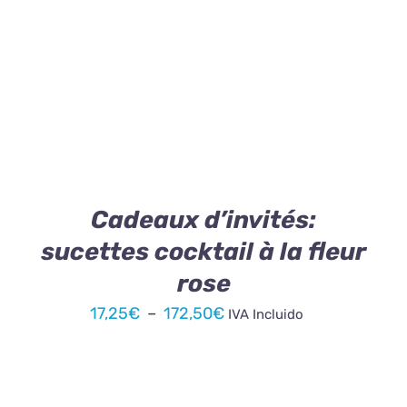
CE
CHOIX DES OPTIONS
/
DÉTAILS
PRODUIT
A
PLUSIEURS
VARIATIONS.
LES
OPTIONS
PEUVENT
ÊTRE
Cadeaux d’invités:
CHOISIES
sucettes cocktail à la fleur
SUR
LA
rose
PAGE
DU
Plage
17,25
€
–
172,50
€
IVA Incluido
PRODUIT
de
prix :
17,25€