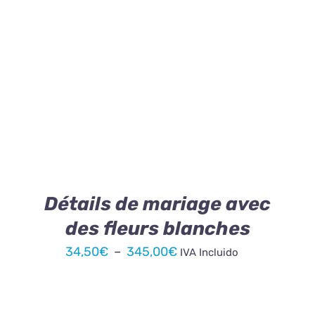
à
172,50€
CE
CHOIX DES OPTIONS
/
DÉTAILS
PRODUIT
A
PLUSIEURS
VARIATIONS.
LES
OPTIONS
PEUVENT
ÊTRE
Détails de mariage avec
CHOISIES
des fleurs blanches
SUR
LA
Plage
34,50
€
–
345,00
€
IVA Incluido
PAGE
de
DU
PRODUIT
prix :
34,50€