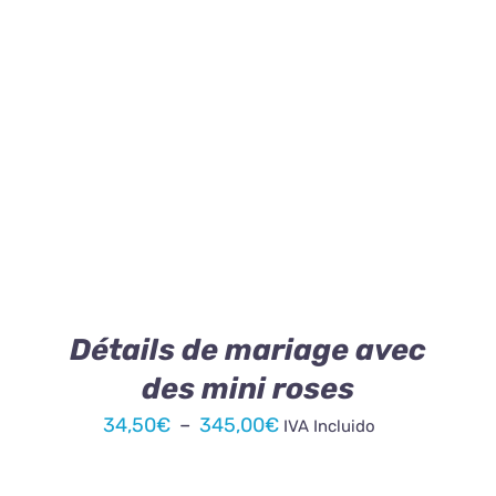
34,50€
à
345,00€
CE
CHOIX DES OPTIONS
/
DÉTAILS
PRODUIT
A
PLUSIEURS
VARIATIONS.
LES
OPTIONS
PEUVENT
ÊTRE
Détails de mariage avec
CHOISIES
des mini roses
SUR
LA
Plage
34,50
€
–
345,00
€
IVA Incluido
PAGE
de
DU
PRODUIT
prix :