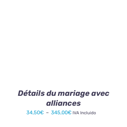
34,50€
à
345,00€
CE
CHOIX DES OPTIONS
/
DÉTAILS
PRODUIT
A
PLUSIEURS
VARIATIONS.
LES
OPTIONS
PEUVENT
ÊTRE
Détails du mariage avec
CHOISIES
alliances
SUR
LA
Plage
34,50
€
–
345,00
€
IVA Incluido
PAGE
de
DU