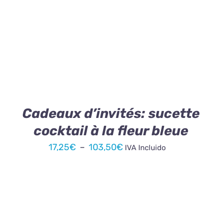
CE
CHOIX DES OPTIONS
/
DÉTAILS
PRODUIT
A
PLUSIEURS
VARIATIONS.
LES
OPTIONS
PEUVENT
ÊTRE
Cadeaux d’invités: sucette
CHOISIES
cocktail à la fleur bleue
SUR
LA
Plage
17,25
€
–
103,50
€
IVA Incluido
PAGE
de
DU
PRODUIT
prix :
17,25€
à
103,50€