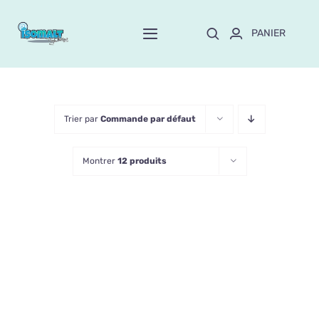
Passer
au
PANIER
Toggle
contenu
Navigation
Home
À propos de Mayte
Trier par
Commande par défaut
Montrer
12 produits
Boutique
NEW!
Personnalisation
Formation
Blog