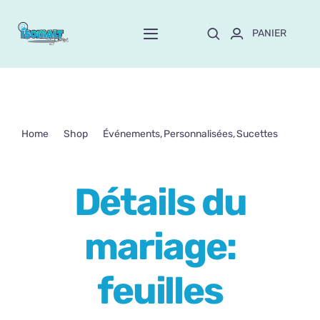
Passer
au
PANIER
Toggle
contenu
Navigation
Home
À propos de Mayte
Home
Shop
Événements
Personnalisées
Sucettes
Détails du mariage: feuilles d’eucalyptus
Boutique
NEW!
Détails du
Personnalisation
mariage:
Formation
feuilles
Blog