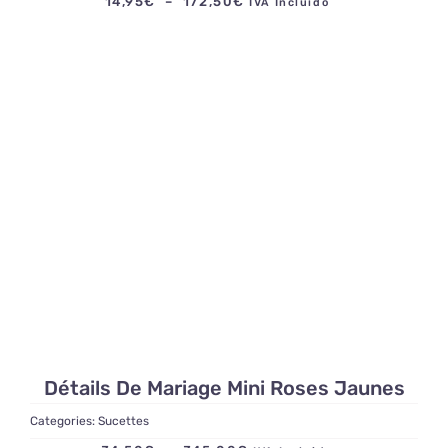
Plage
14,95
€
–
172,50
€
IVA Incluido
de
prix :
14,95€
à
172,50€
Détails De Mariage Mini Roses Jaunes
Categories:
Sucettes