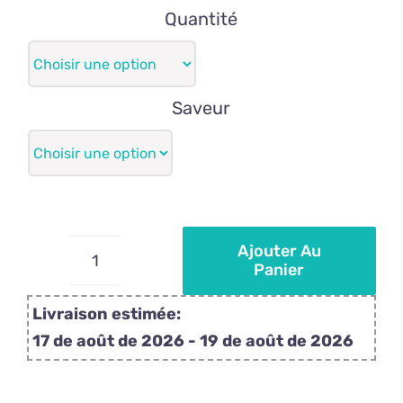
prix :
Quantité
34,50€
à
345,00€
Saveur
Ajouter Au
Panier
quantité
de
Livraison estimée:
Détails
17 de août de 2026 - 19 de août de 2026
du
mariage: