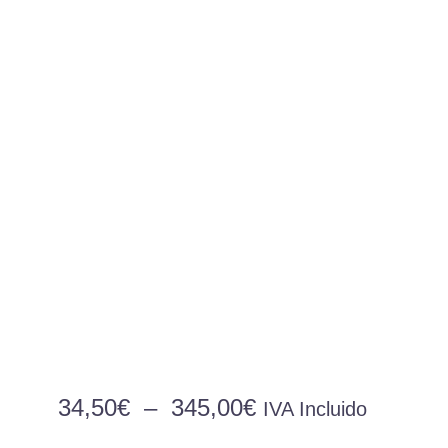
Plage
34,50
€
–
345,00
€
IVA Incluido
de