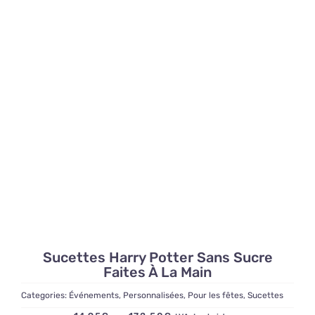
de
prix :
25,30€
à
172,50€
Sucettes Harry Potter Sans Sucre
Faites À La Main
Categories:
Événements
,
Personnalisées
,
Pour les fêtes
,
Sucettes