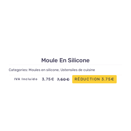
Moule En Silicone
Categories:
Moules en silicone
,
Ustensiles de cuisine
3,75
€
RÉDUCTION 3.75€
7,50
€
IVA Incluido
Le
Le
prix
prix
initial
actuel
était :
est :
7,50€.
3,75€.