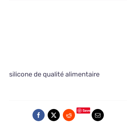
en
silicone
de
chiffres
silicone de qualité alimentaire
Save