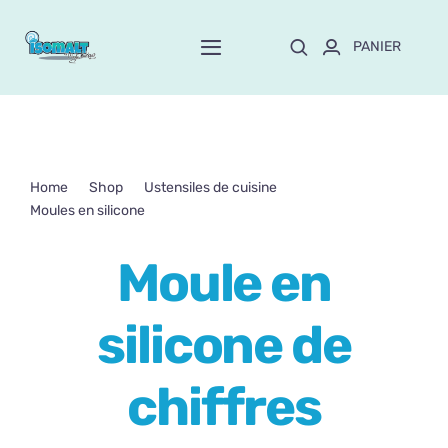
Passer
au
PANIER
Toggle
contenu
Navigation
Home
À propos de Mayte
Home
Shop
Ustensiles de cuisine
Moules en silicone
Moule en silicone de chiffres
Boutique
NEW!
Moule en
Personnalisation
silicone de
Formation
chiffres
Blog