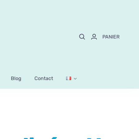
PANIER
Blog
Contact
sées Ho Ho Ho-liday