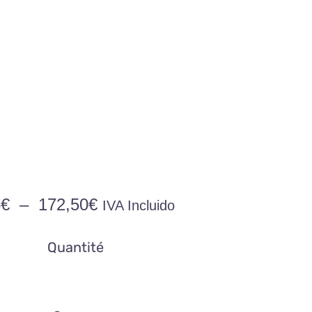
Plage
5
€
–
172,50
€
IVA Incluido
de
prix :
Quantité
14,95€
à
172,50€