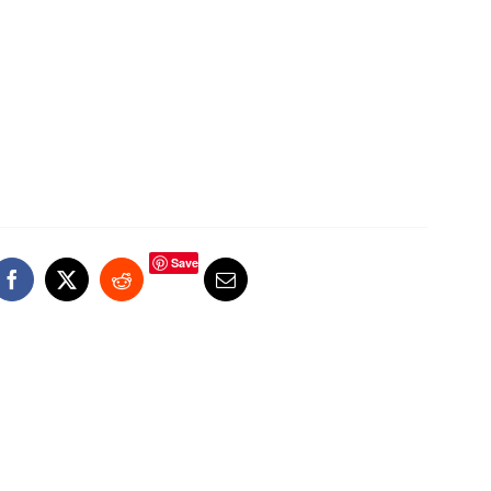
day
Save