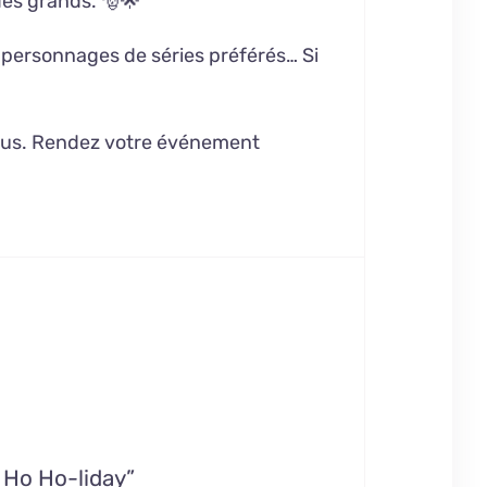
des grands. 🎅🌟
 personnages de séries préférés… Si
ous. Rendez votre événement
 Ho Ho-liday”