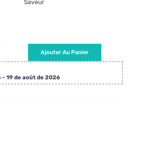
Saveur
Ajouter Au Panier
antité
e
cettes
 - 19 de août de 2026
e
ël
rsonnalisées
o
o
o-