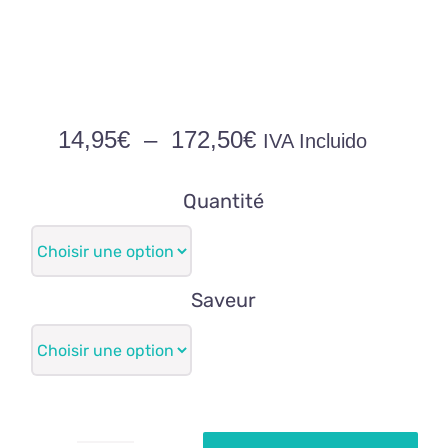
Plage
14,95
€
–
172,50
€
IVA Incluido
de
prix :
Quantité
14,95€
à
172,50€
Saveur