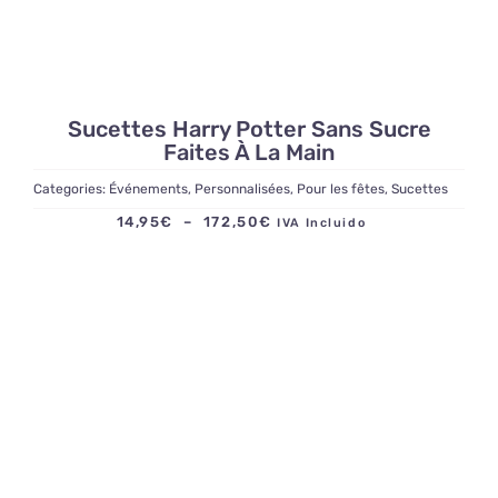
Sucettes Harry Potter Sans Sucre
Faites À La Main
Categories:
Événements
,
Personnalisées
,
Pour les fêtes
,
Sucettes
Plage
14,95
€
–
172,50
€
IVA Incluido
de
prix :
14,95€
à
172,50€