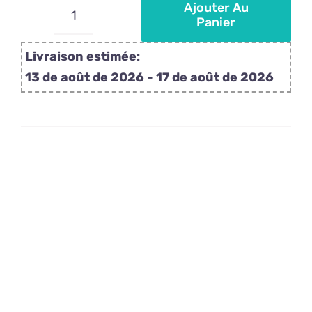
Ajouter Au
Panier
quantité
de
Livraison estimée:
Sucettes
13 de août de 2026 - 17 de août de 2026
personnalisées
avec
papier
or
comestible