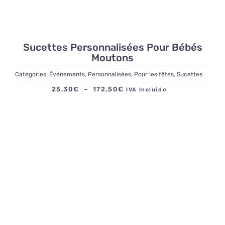
Sucettes Personnalisées Pour Bébés
Moutons
Categories:
Événements
,
Personnalisées
,
Pour les fêtes
,
Sucettes
Plage
25,30
€
–
172,50
€
IVA Incluido
de
prix :
25,30€
à
172,50€