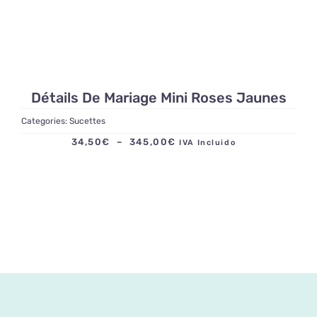
Détails De Mariage Mini Roses Jaunes
Categories:
Sucettes
Plage
34,50
€
–
345,00
€
IVA Incluido
de
prix :
34,50€
à
345,00€