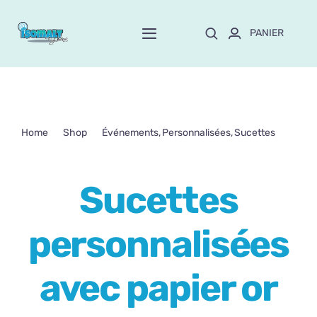
Passer
au
PANIER
Toggle
contenu
Navigation
Home
À propos de Mayte
Home
Shop
Événements
Personnalisées
Sucettes
Sucettes personnalisées avec papier or comestible
Boutique
NEW!
Sucettes
Personnalisation
personnalisées
Formation
avec papier or
Blog