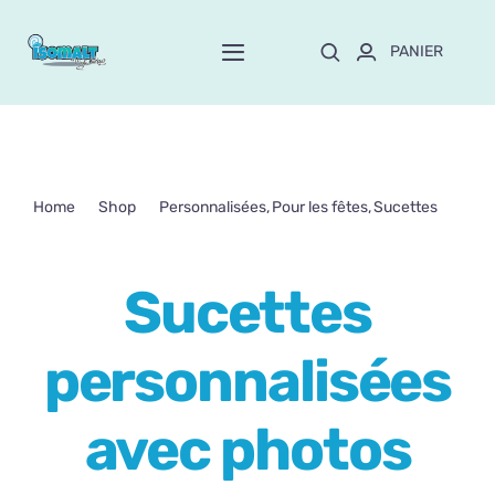
Passer
au
PANIER
Toggle
contenu
Navigation
Home
À propos de Mayte
Home
Shop
Personnalisées
Pour les fêtes
Sucettes
Sucettes personnalisées avec photos d’animaux
Boutique
NEW!
Sucettes
Personnalisation
personnalisées
Formation
avec photos
Blog