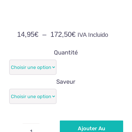
Plage
14,95
€
–
172,50
€
IVA Incluido
de
prix :
Quantité
14,95€
à
172,50€
Saveur
Ajouter Au