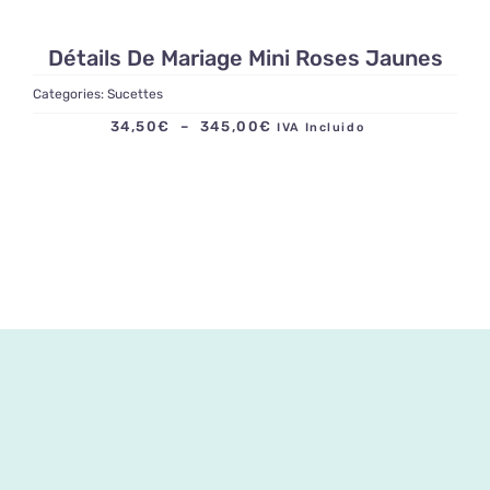
Détails De Mariage Mini Roses Jaunes
Categories:
Sucettes
Plage
34,50
€
–
345,00
€
IVA Incluido
de
prix :
34,50€
à
345,00€