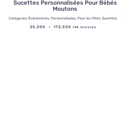
Sucettes Personnalisées Pour Bébés
Moutons
Categories:
Événements
,
Personnalisées
,
Pour les fêtes
,
Sucettes
Plage
25,30
€
–
172,50
€
IVA Incluido
de
prix :
25,30€
à
172,50€