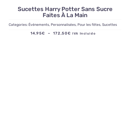
Sucettes Harry Potter Sans Sucre
Faites À La Main
Categories:
Événements
,
Personnalisées
,
Pour les fêtes
,
Sucettes
Plage
14,95
€
–
172,50
€
IVA Incluido
de
prix :
14,95€
à
172,50€