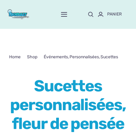
Passer
au
PANIER
Toggle
contenu
Navigation
Home
À propos de Mayte
Home
Shop
Événements
Personnalisées
Sucettes
Sucettes personnalisées, fleur de pensée
Boutique
NEW!
Sucettes
Personnalisation
personnalisées,
Formation
fleur de pensée
Blog