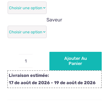
14,95€
à
172,50€
Saveur
Ajouter Au
Panier
quantité
de
Livraison estimée:
Sucettes
17 de août de 2026 - 19 de août de 2026
personnalisées,
fleur
de
pensée