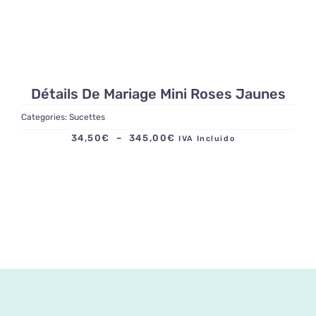
Détails De Mariage Mini Roses Jaunes
Categories:
Sucettes
Plage
34,50
€
–
345,00
€
IVA Incluido
de
prix :
34,50€
à
345,00€