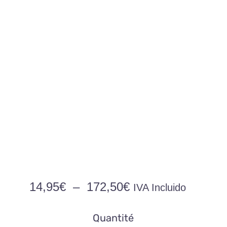
Plage
14,95
€
–
172,50
€
IVA Incluido
de
prix :
Quantité