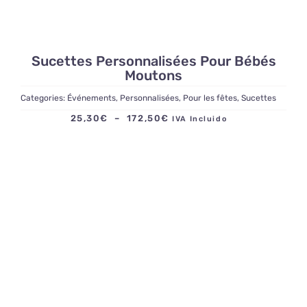
Sucettes Personnalisées Pour Bébés
Moutons
Categories:
Événements
,
Personnalisées
,
Pour les fêtes
,
Sucettes
Plage
25,30
€
–
172,50
€
IVA Incluido
de
prix :
25,30€
à
172,50€