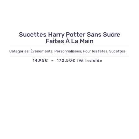
Sucettes Harry Potter Sans Sucre
Faites À La Main
Categories:
Événements
,
Personnalisées
,
Pour les fêtes
,
Sucettes
Plage
14,95
€
–
172,50
€
IVA Incluido
de
prix :
14,95€
à
172,50€