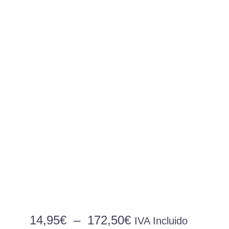
Plage
14,95
€
–
172,50
€
IVA Incluido