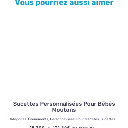
Vous pourriez aussi aimer
Sucettes Personnalisées Pour Bébés
Moutons
Categories:
Événements
,
Personnalisées
,
Pour les fêtes
,
Sucettes
Plage
25,30
€
–
172,50
€
IVA Incluido