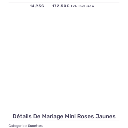
Plage
14,95
€
–
172,50
€
IVA Incluido
de
prix :
14,95€
à
172,50€
Détails De Mariage Mini Roses Jaunes
Categories:
Sucettes