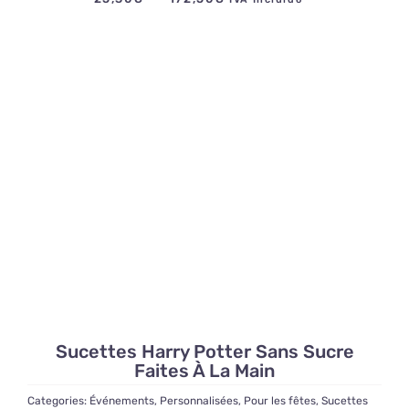
de
prix :
25,30€
à
172,50€
Sucettes Harry Potter Sans Sucre
Faites À La Main
Categories:
Événements
,
Personnalisées
,
Pour les fêtes
,
Sucettes