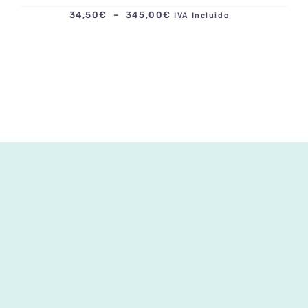
Plage
34,50
€
–
345,00
€
IVA Incluido
de
prix :
34,50€
à
345,00€