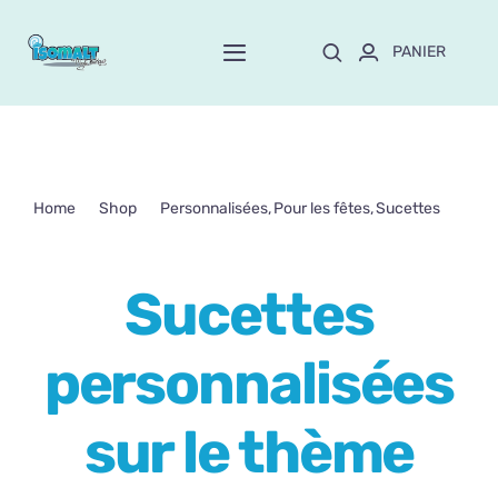
Passer
au
PANIER
Toggle
contenu
Navigation
Home
À propos de Mayte
Home
Shop
Personnalisées
Pour les fêtes
Sucettes
Sucettes personnalisées sur le thème sous-marin
Boutique
NEW!
Sucettes
Personnalisation
personnalisées
Formation
sur le thème
Blog