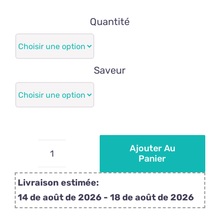
de
prix :
Quantité
14,95€
à
172,50€
Saveur
Ajouter Au
Panier
quantité
de
Livraison estimée:
Sucettes
14 de août de 2026 - 18 de août de 2026
personnalisées
sur