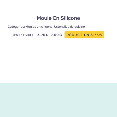
Moule En Silicone
Categories:
Moules en silicone
,
Ustensiles de cuisine
3,75
€
RÉDUCTION 3.75€
7,50
€
IVA Incluido
Le
Le
prix
prix
initial
actuel
était :
est :
7,50€.
3,75€.