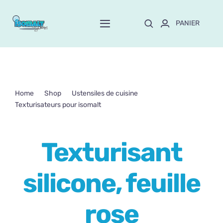
Passer
au
PANIER
Toggle
contenu
Navigation
Home
À propos de Mayte
Home
Shop
Ustensiles de cuisine
Texturisateurs pour isomalt
Boutique
NEW!
Texturisant silicone, feuille rose
Texturisant
Personnalisation
silicone, feuille
Formation
rose
Blog