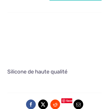
de
Texturisant
silicone,
feuille
rose
Silicone de haute qualité
Save