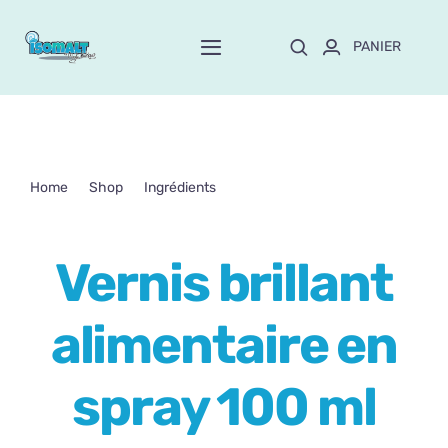
Passer
au
PANIER
Toggle
contenu
Navigation
Home
À propos de Mayte
Home
Shop
Ingrédients
Vernis brillant alimentaire en spray 100 ml
Boutique
NEW!
Vernis brillant
Personnalisation
alimentaire en
Formation
spray 100 ml
Blog