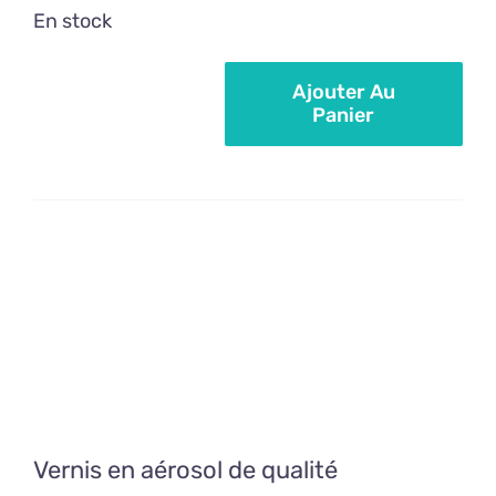
En stock
Ajouter Au
Panier
quantité
de
Vernis
brillant
alimentaire
en
spray
100
ml
Vernis en aérosol de qualité