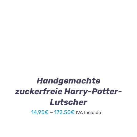
DIESES
AUSFÜHRUNG WÄHLEN
/
DETAILS
PRODUKT
WEIST
MEHRERE
VARIANTEN
AUF.
DIE
OPTIONEN
KÖNNEN
Handgemachte
AUF
zuckerfreie Harry-Potter-
DER
PRODUKTSEITE
Lutscher
GEWÄHLT
WERDEN
Preisspanne:
14,95
€
–
172,50
€
IVA Incluido
14,95€
bis