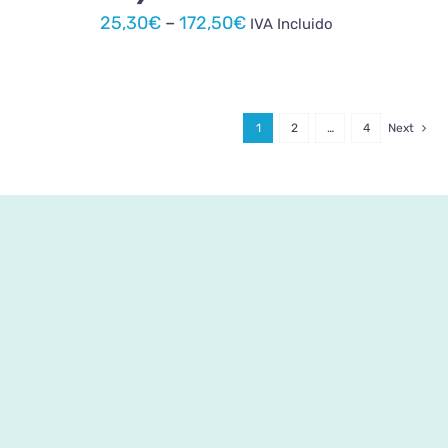
PRODUKTSEITE
Preisspanne:
25,30
€
–
172,50
€
IVA Incluido
GEWÄHLT
25,30€
WERDEN
bis
172,50€
1
2
…
4
Next