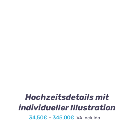
345,00€
DIESES
AUSFÜHRUNG WÄHLEN
/
DETAILS
PRODUKT
WEIST
MEHRERE
VARIANTEN
AUF.
DIE
OPTIONEN
KÖNNEN
Hochzeitsdetails mit
AUF
individueller Illustration
DER
PRODUKTSEITE
Preisspanne:
34,50
€
–
345,00
€
IVA Incluido
GEWÄHLT
34,50€
WERDEN