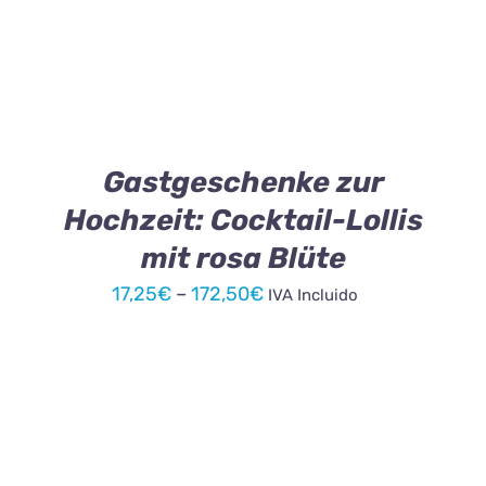
PRODUKT
WEIST
MEHRERE
VARIANTEN
AUF.
DIE
OPTIONEN
KÖNNEN
Gastgeschenke zur
AUF
Hochzeit: Cocktail-Lollis
DER
PRODUKTSEITE
mit rosa Blüte
GEWÄHLT
WERDEN
Preisspanne:
17,25
€
–
172,50
€
IVA Incluido
17,25€
bis
172,50€