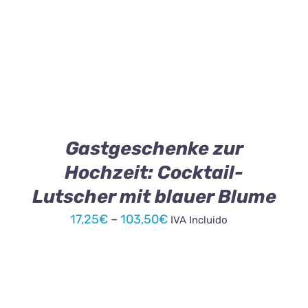
DIESES
AUSFÜHRUNG WÄHLEN
/
DETAILS
PRODUKT
WEIST
MEHRERE
VARIANTEN
AUF.
DIE
OPTIONEN
KÖNNEN
Gastgeschenke zur
AUF
Hochzeit: Cocktail-
DER
PRODUKTSEITE
Lutscher mit blauer Blume
GEWÄHLT
WERDEN
Preisspanne:
17,25
€
–
103,50
€
IVA Incluido
17,25€
bis
103,50€