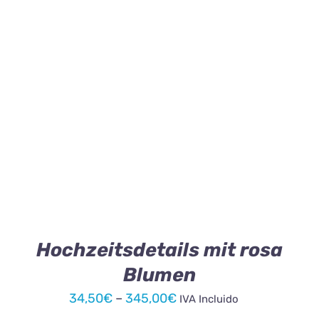
bis
345,00€
DIESES
AUSFÜHRUNG WÄHLEN
/
DETAILS
PRODUKT
WEIST
MEHRERE
VARIANTEN
AUF.
DIE
OPTIONEN
KÖNNEN
Hochzeitsdetails mit rosa
AUF
Blumen
DER
PRODUKTSEITE
Preisspanne:
34,50
€
–
345,00
€
IVA Incluido
GEWÄHLT