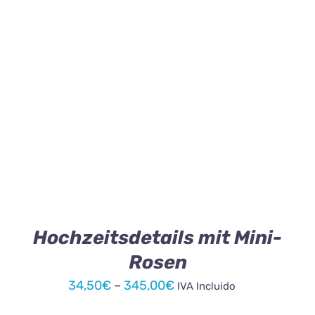
bis
345,00€
DIESES
AUSFÜHRUNG WÄHLEN
/
DETAILS
PRODUKT
WEIST
MEHRERE
VARIANTEN
AUF.
DIE
OPTIONEN
KÖNNEN
Hochzeitsdetails mit Mini-
AUF
Rosen
DER
PRODUKTSEITE
Preisspanne:
34,50
€
–
345,00
€
IVA Incluido
GEWÄHLT
34,50€
WERDEN