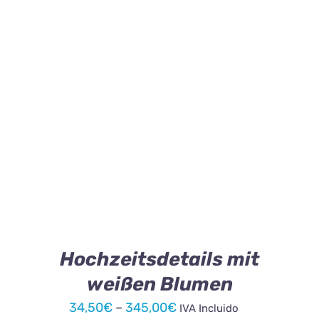
34,50€
WERDEN
bis
345,00€
DIESES
AUSFÜHRUNG WÄHLEN
/
DETAILS
PRODUKT
WEIST
MEHRERE
VARIANTEN
AUF.
DIE
OPTIONEN
KÖNNEN
Hochzeitsdetails mit
AUF
weißen Blumen
DER
PRODUKTSEITE
Preisspanne:
34,50
€
–
345,00
€
IVA Incluido
GEWÄHLT