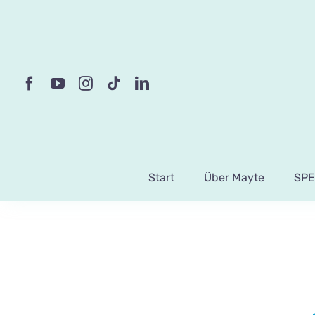
Skip
to
content
Start
Über Mayte
SPE