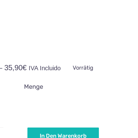
Preisspanne:
–
35,90
€
Vorrätig
IVA Incluido
12,90€
bis
Menge
35,90€
In Den Warenkorb