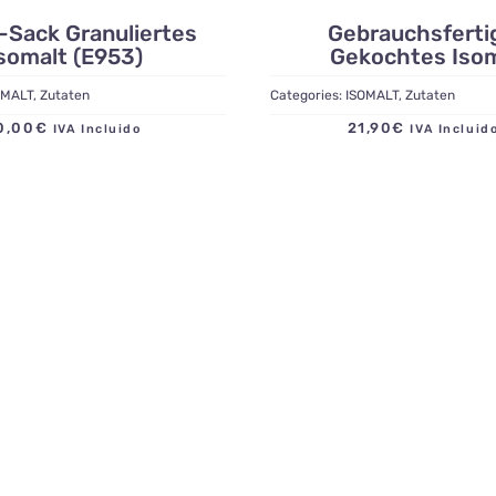
-Sack Granuliertes
Gebrauchsferti
somalt (E953)
Gekochtes Isom
OMALT
,
Zutaten
Categories:
ISOMALT
,
Zutaten
0,00
€
21,90
€
IVA Incluido
IVA Inclu