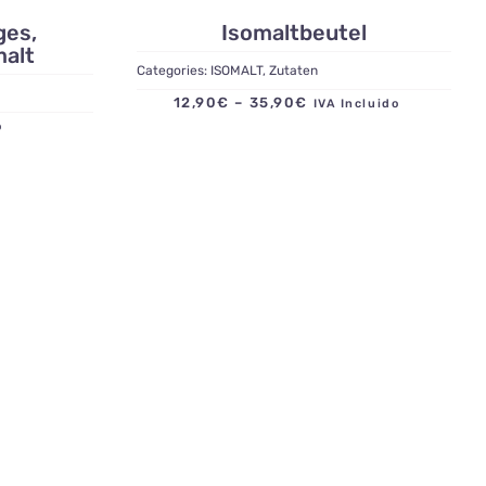
ges,
Isomaltbeutel
alt
Categories:
ISOMALT
,
Zutaten
Preisspanne:
12,90
€
–
35,90
€
IVA Incluido
ido
12,90€
bis
35,90€