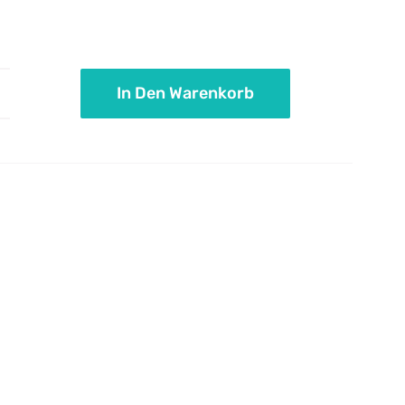
In Den Warenkorb
aftpapierdraht
enge