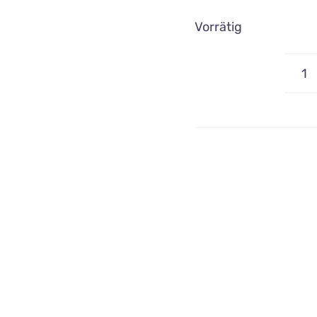
Vorrätig
Kr
M