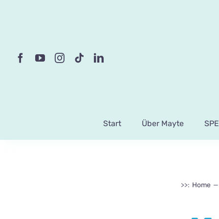
Skip
to
content
Start
Über Mayte
SPE
>>:
Home