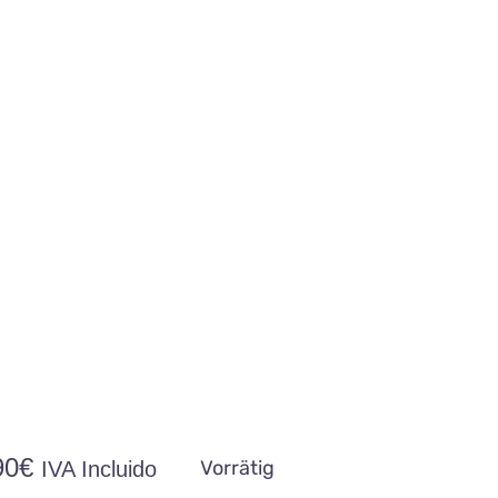
90
€
Vorrätig
IVA Incluido