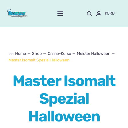
Skip
to
KORB
Toggle
content
Navigation
Start
Über Mayte
>>:
Home
Shop
Online-Kurse
Meister Halloween
Master Isomalt Spezial Halloween
SPEICHERN
NEU!
Master Isomalt
Anpassen und bestellen
Spezial
Kurse
Halloween
Blog