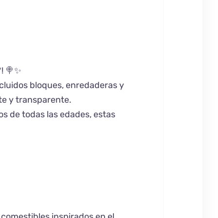
*! 🍭✨
ncluidos bloques, enredaderas y
te y transparente.
os de todas las edades, estas
 comestibles inspirados en el