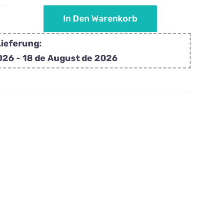
In Den Warenkorb
necraft
rsonalisierte
Lieferung:
tscher
026 - 18 de August de 2026
enge