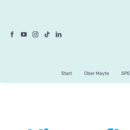
Skip
to
content
Start
Über Mayte
SPE