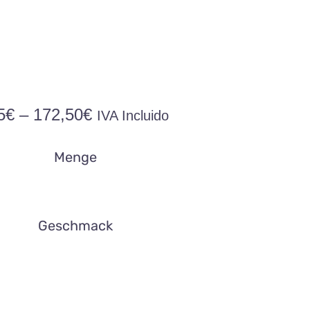
Preisspanne:
5
€
–
172,50
€
IVA Incluido
14,95€
bis
Menge
172,50€
Geschmack