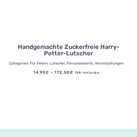
Handgemachte Zuckerfreie Harry-
Potter-Lutscher
Categories:
Für Feiern
,
Lutscher
,
Personalisierte
,
Veranstaltungen
Preisspanne:
14,95
€
–
172,50
€
IVA Incluido
14,95€
bis
172,50€