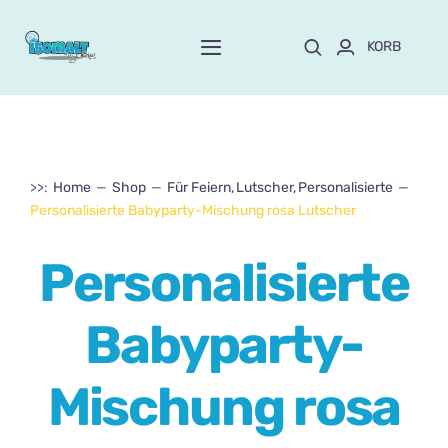
Skip
to
KORB
Toggle
content
Navigation
Start
Über Mayte
>>:
Home
Shop
Für Feiern
Lutscher
Personalisierte
Personalisierte Babyparty-Mischung rosa Lutscher
SPEICHERN
NEU!
Personalisierte
Anpassen und bestellen
Babyparty-
Kurse
Mischung rosa
Blog