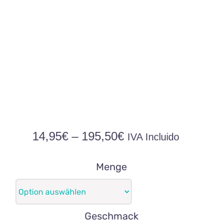
Preisspanne:
14,95
€
–
195,50
€
IVA Incluido
14,95€
bis
Menge
195,50€
Geschmack