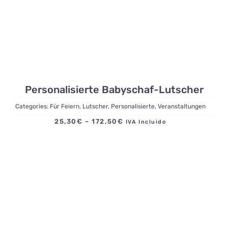
Personalisierte Babyschaf-Lutscher
Categories:
Für Feiern
,
Lutscher
,
Personalisierte
,
Veranstaltungen
Preisspanne:
25,30
€
–
172,50
€
IVA Incluido
25,30€
bis
172,50€