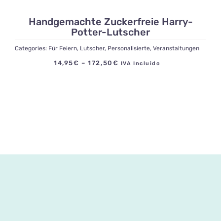
Handgemachte Zuckerfreie Harry-
Potter-Lutscher
Categories:
Für Feiern
,
Lutscher
,
Personalisierte
,
Veranstaltungen
Preisspanne:
14,95
€
–
172,50
€
IVA Incluido
14,95€
bis
172,50€