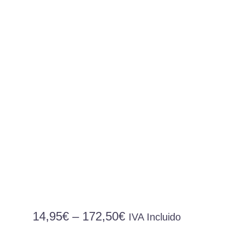
Preisspanne:
14,95
€
–
172,50
€
IVA Incluido