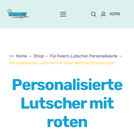
Skip
to
KORB
Toggle
content
Navigation
Start
Über Mayte
>>:
Home
Shop
Für Feiern
Lutscher
Personalisierte
Personalisierte Lutscher mit roten Weihnachtsstreuseln
SPEICHERN
NEU!
Personalisierte
Anpassen und bestellen
Lutscher mit
Kurse
roten
Blog