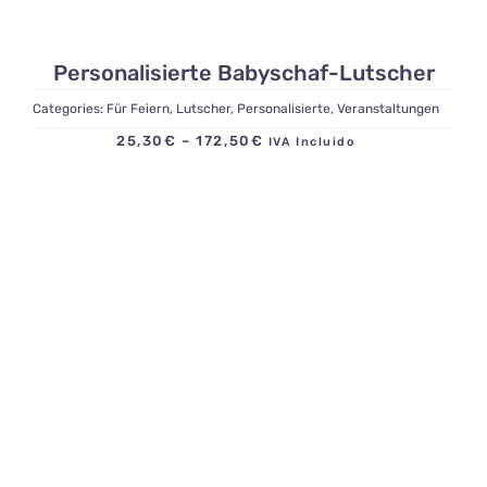
Personalisierte Babyschaf-Lutscher
Categories:
Für Feiern
,
Lutscher
,
Personalisierte
,
Veranstaltungen
Preisspanne:
25,30
€
–
172,50
€
IVA Incluido
25,30€
bis
172,50€