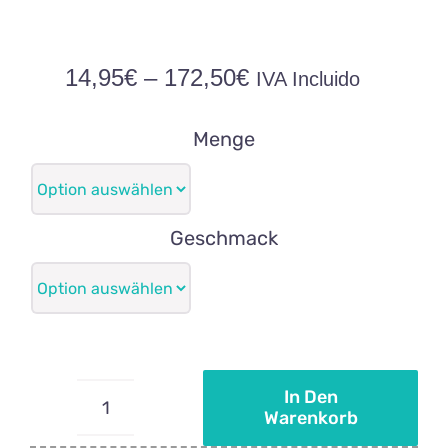
Preisspanne:
14,95
€
–
172,50
€
IVA Incluido
14,95€
bis
Menge
172,50€
Geschmack
In Den
Warenkorb
Personalisierte