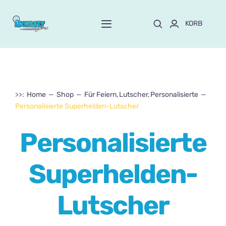
Skip
to
KORB
Toggle
content
Navigation
Start
Über Mayte
>>:
Home
Shop
Für Feiern
Lutscher
Personalisierte
Personalisierte Superhelden-Lutscher
SPEICHERN
NEU!
Personalisierte
Anpassen und bestellen
Superhelden-
Kurse
Lutscher
Blog