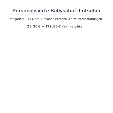
Personalisierte Babyschaf-Lutscher
Categories:
Für Feiern
,
Lutscher
,
Personalisierte
,
Veranstaltungen
Preisspanne:
25,30
€
–
172,50
€
IVA Incluido
25,30€
bis
172,50€