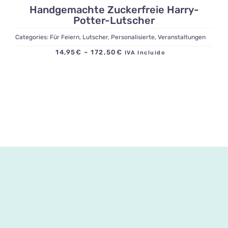
Handgemachte Zuckerfreie Harry-
Potter-Lutscher
Categories:
Für Feiern
,
Lutscher
,
Personalisierte
,
Veranstaltungen
Preisspanne:
14,95
€
–
172,50
€
IVA Incluido
14,95€
bis
172,50€