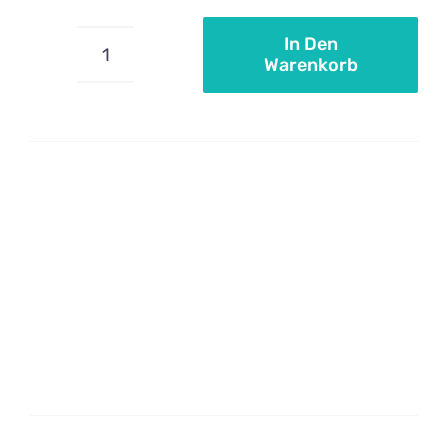
In Den
Warenkorb
Polypropylenbeutel
10x15cm
Menge