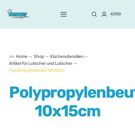
Skip
to
KORB
Toggle
content
Navigation
Start
Über Mayte
>>:
Home
Shop
Küchenutensilien
Artikel für Lutscher und Lutscher
SPEICHERN
NEU!
Polypropylenbeutel 10x15cm
Polypropylenbeu
Anpassen und bestellen
10x15cm
Kurse
Blog