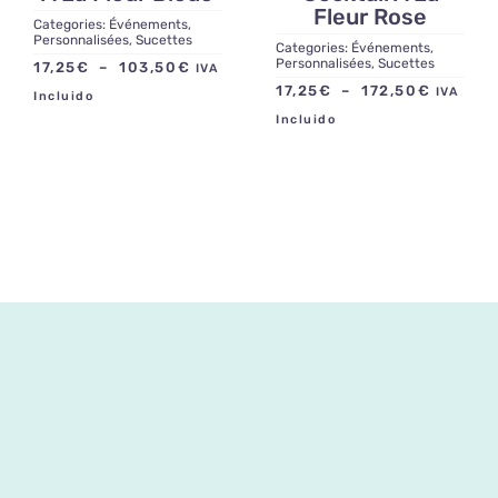
Fleur Rose
Categories:
Événements
,
Personnalisées
,
Sucettes
Categories:
Événements
,
Personnalisées
,
Sucettes
Plage
17,25
€
–
103,50
€
IVA
Plage
17,25
€
–
172,50
€
de
IVA
Incluido
de
prix :
Incluido
prix :
17,25€
17,25€
à
à
103,50€
172,50