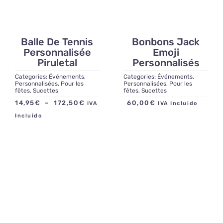
Contact
Balle De Tennis
Bonbons Jack
Personnalisée
Emoji
Piruletal
Personnalisés
Categories:
Événements
,
Categories:
Événements
,
Personnalisées
,
Pour les
Personnalisées
,
Pour les
fêtes
,
Sucettes
fêtes
,
Sucettes
Plage
14,95
€
–
172,50
€
60,00
€
IVA
IVA Incluido
de
Incluido
prix :
14,95€
à
172,50€