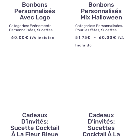
Bonbons
Bonbons
Personnalisés
Personnalisés
Avec Logo
Mix Halloween
Categories:
Événements
,
Categories:
Personnalisées
,
Personnalisées
,
Sucettes
Pour les fêtes
,
Sucettes
Plage
60,00
€
51,75
€
–
60,00
€
IVA Incluido
IVA
de
Incluido
prix :
51,75€
à
60,00€
Cadeaux
Cadeaux
D’invités:
D’invités:
Sucette Cocktail
Sucettes
À La Fleur Bleue
Cocktail À La