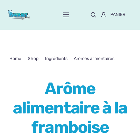
Passer
au
PANIER
Toggle
contenu
Navigation
Home
À propos de Mayte
Home
Shop
Ingrédients
Arômes alimentaires
Arôme alimentaire à la framboise
Boutique
NEW!
Arôme
Personnalisation
alimentaire à la
Formation
framboise
Blog