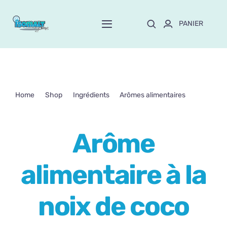
Passer
au
PANIER
Toggle
contenu
Navigation
Home
À propos de Mayte
Home
Shop
Ingrédients
Arômes alimentaires
Arôme alimentaire à la noix de coco
Boutique
NEW!
Arôme
Personnalisation
alimentaire à la
Formation
noix de coco
Blog