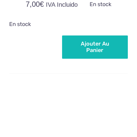
7,00
€
En stock
IVA Incluido
En stock
Ajouter Au
Panier
quantité
de
Arôme
alimentaire
à
la
noix
de
coco