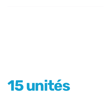
carottes
en
gaufrettes
15 unités