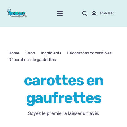
Passer
au
PANIER
Toggle
contenu
Navigation
Home
À propos de Mayte
Home
Shop
Ingrédients
Décorations comestibles
Décorations de gaufrettes
carottes en gaufrettes
Boutique
NEW!
carottes en
Personnalisation
gaufrettes
Formation
Soyez le premier à laisser un avis.
Blog