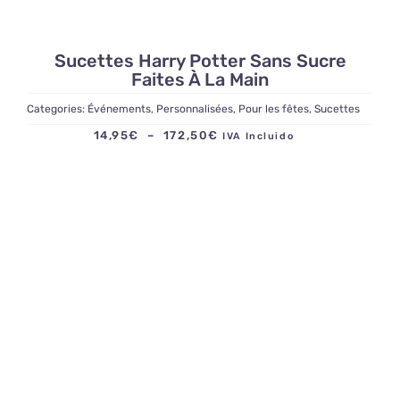
Sucettes Harry Potter Sans Sucre
Faites À La Main
Categories:
Événements
,
Personnalisées
,
Pour les fêtes
,
Sucettes
Plage
14,95
€
–
172,50
€
IVA Incluido
de
prix :
14,95€
à
172,50€