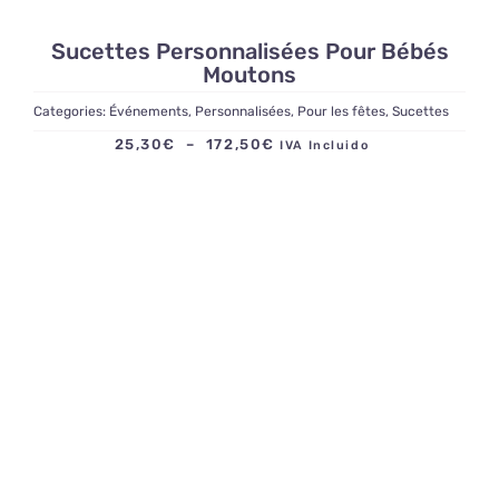
Sucettes Personnalisées Pour Bébés
Moutons
Categories:
Événements
,
Personnalisées
,
Pour les fêtes
,
Sucettes
Plage
25,30
€
–
172,50
€
IVA Incluido
de
prix :
25,30€
à
172,50€