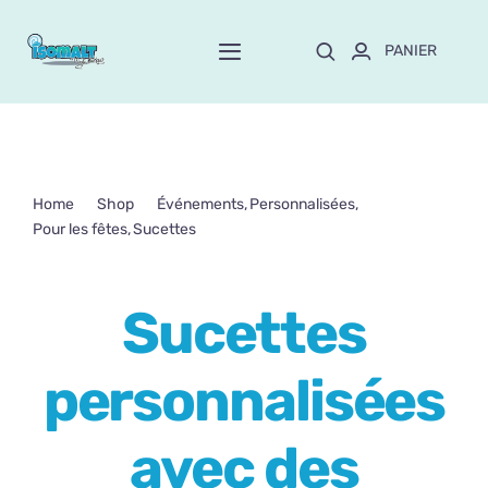
Passer
au
PANIER
Toggle
contenu
Navigation
Home
À propos de Mayte
Home
Shop
Événements
Personnalisées
Pour les fêtes
Sucettes
Boutique
NEW!
Sucettes personnalisées avec des paillettes roses
Sucettes
Personnalisation
personnalisées
Formation
avec des
Blog