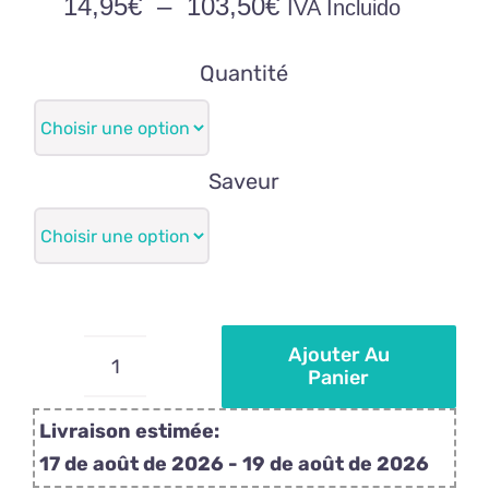
Plage
14,95
€
–
103,50
€
IVA Incluido
de
prix :
Quantité
14,95€
à
103,50€
Saveur
Ajouter Au
Panier
quantité
de
Livraison estimée:
Sucettes
17 de août de 2026 - 19 de août de 2026
personnalisées