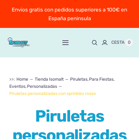
Saltar
Envios gratis con pedidos superiores a 100€ en
al
España peninsula
contenido
0
CESTA
Toggle
Navigation
Inicio
>>:
Home
Tienda Isomalt
Piruletas
Para Fiestas
Sobre Mayte
Eventos
Personalizadas
Piruletas personalizadas con sprinkles rosas
TIENDA
New!
Piruletas
Personaliza y encarga
personalizadas
Escuela online