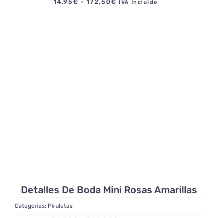
Rango
14,95
€
-
172,50
€
IVA Incluido
de
precios:
desde
14,95€
hasta
172,50€
Detalles De Boda Mini Rosas Amarillas
Categorias:
Piruletas