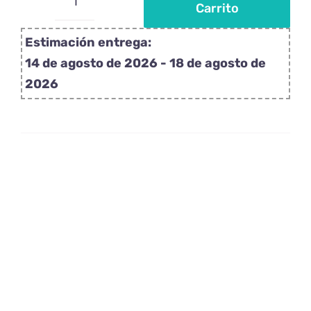
Carrito
Piruletas
personalizadas
Estimación entrega:
con
14 de agosto de 2026 - 18 de agosto de
sprinkles
2026
rosas
cantidad