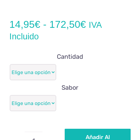
Rango
14,95
€
-
172,50
€
IVA
de
Incluido
precios:
Cantidad
desde
14,95€
hasta
Sabor
172,50€
Añadir Al