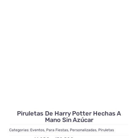
de
precios:
desde
14,95€
hasta
172,50€
Piruletas De Harry Potter Hechas A
Mano Sin Azúcar
Categorias:
Eventos
,
Para Fiestas
,
Personalizadas
,
Piruletas