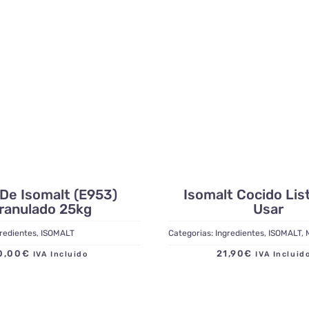
De Isomalt (E953)
Isomalt Cocido Lis
ranulado 25kg
Usar
redientes
,
ISOMALT
Categorias:
Ingredientes
,
ISOMALT
,
0,00
€
21,90
€
IVA Incluido
IVA Inclu