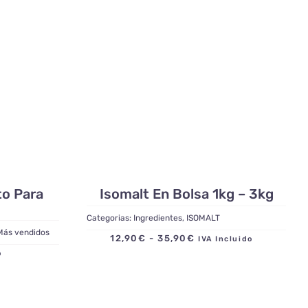
to Para
Isomalt En Bolsa 1kg – 3kg
Categorias:
Ingredientes
,
ISOMALT
Más vendidos
Rango
12,90
€
-
35,90
€
IVA Incluido
ido
de
precios:
desde
12,90€