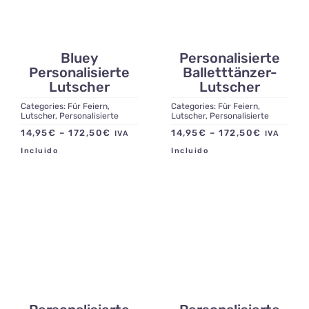
Kontakt
Bluey
Personalisierte
Personalisierte
Balletttänzer-
Lutscher
Lutscher
Categories:
Für Feiern
,
Categories:
Für Feiern
,
Lutscher
,
Personalisierte
Lutscher
,
Personalisierte
Preisspanne:
Preisspa
14,95
€
–
172,50
€
14,95
€
–
172,50
€
IVA
IVA
14,95€
14,95€
Incluido
Incluido
bis
bis
172,50€
172,50€