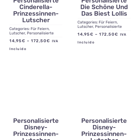
Personalisierte
Personalisierte
Cinderella-
Die Schöne Und
Prinzessinnen-
Das Biest Lollis
Lutscher
Categories:
Für Feiern
,
Lutscher
,
Personalisierte
Categories:
Für Feiern
,
Lutscher
,
Personalisierte
Preisspa
14,95
€
–
172,50
€
IVA
Preisspanne:
14,95
€
–
172,50
€
IVA
14,95€
Incluido
14,95€
bis
Incluido
bis
172,50€
172,50€
Personalisierte
Personalisierte
Disney-
Disney-
Prinzessinnen-
Prinzessinnen-