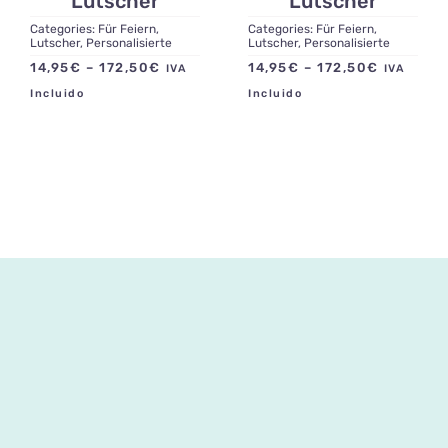
Lutscher
Lutscher
Categories:
Für Feiern
,
Categories:
Für Feiern
,
Lutscher
,
Personalisierte
Lutscher
,
Personalisierte
Preisspanne:
Preisspa
14,95
€
–
172,50
€
14,95
€
–
172,50
€
IVA
IVA
14,95€
14,95€
Incluido
Incluido
bis
bis
172,50€
172,50€