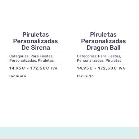
Piruletas
Piruletas
Personalizadas
Personalizadas
De Sirena
Dragon Ball
Categorias:
Para Fiestas
,
Categorias:
Para Fiestas
,
Personalizadas
,
Piruletas
Personalizadas
,
Piruletas
Rango
Rango
14,95
€
-
172,50
€
14,95
€
-
172,50
€
IVA
IVA
de
de
Incluido
Incluido
precios:
precios:
desde
desde
14,95€
14,95€
hasta
hasta
172,50€
172,50€