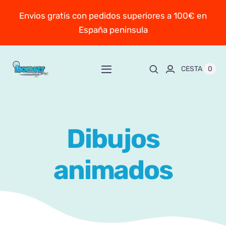
Saltar
Envios gratis con pedidos superiores a 100€ en
al
España peninsula
contenido
0
CESTA
Toggle
Navigation
Inicio
Dibujos
Sobre Mayte
animados
TIENDA
New!
Personaliza y encarga
Escuela online