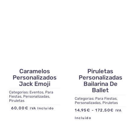
Blog
Contacto
Caramelos
Piruletas
Personalizados
Personalizadas
Jack Emoji
Bailarina De
Ballet
Categorias:
Eventos
,
Para
Fiestas
,
Personalizadas
,
Categorias:
Para Fiestas
,
Piruletas
Personalizadas
,
Piruletas
60,00
€
IVA Incluido
Rango
14,95
€
-
172,50
€
IVA
de
Incluido
precios:
desde