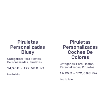
14,95€
hasta
172,50€
Piruletas
Piruletas
Personalizadas
Personalizadas
Bluey
Coches De
Colores
Categorias:
Para Fiestas
,
Personalizadas
,
Piruletas
Categorias:
Para Fiestas
,
Personalizadas
,
Piruletas
Rango
14,95
€
-
172,50
€
IVA
Rango
14,95
€
-
172,50
€
de
IVA
Incluido
de
precios:
Incluido
precios:
desde
desde
14,95€
14,95€
hasta
hasta
172,50€
172,50€