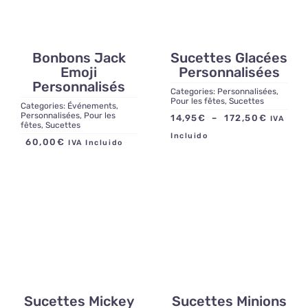
Contact
Bonbons Jack
Sucettes Glacées
Emoji
Personnalisées
Personnalisés
Categories:
Personnalisées
,
Pour les fêtes
,
Sucettes
Categories:
Événements
,
Personnalisées
,
Pour les
Plage
14,95
€
–
172,50
€
IVA
fêtes
,
Sucettes
de
Incluido
60,00
€
IVA Incluido
prix :
14,95€
à
172,50
Sucettes Mickey
Sucettes Minions