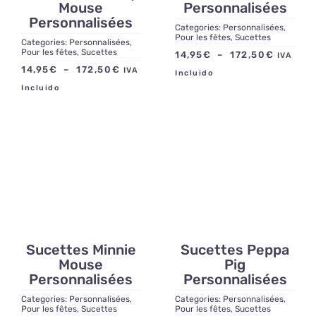
Mouse
Personnalisées
Personnalisées
Categories:
Personnalisées
,
Pour les fêtes
,
Sucettes
Categories:
Personnalisées
,
Pour les fêtes
,
Sucettes
Plage
14,95
€
–
172,50
€
IVA
Plage
14,95
€
–
172,50
€
IVA
de
Incluido
de
prix :
Incluido
prix :
14,95€
14,95€
à
à
172,50
172,50€
Sucettes Minnie
Sucettes Peppa
Mouse
Pig
Personnalisées
Personnalisées
Categories:
Personnalisées
,
Categories:
Personnalisées
,
Pour les fêtes
,
Sucettes
Pour les fêtes
,
Sucettes