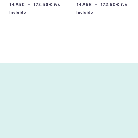
Plage
Plage
14,95
€
–
172,50
€
14,95
€
–
172,50
€
IVA
IVA
de
de
Incluido
Incluido
prix :
prix :
14,95€
14,95€
à
à
172,50€
172,50