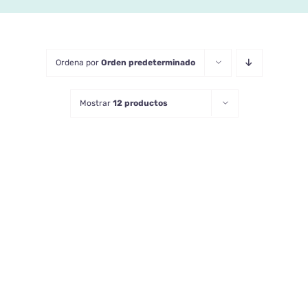
Blog
Ordena por
Orden predeterminado
Contacto
Mostrar
12 productos
AÑADIR AL CARRITO
/
DETALLES