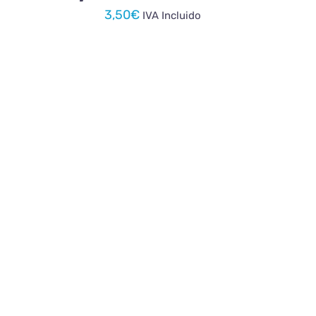
3,50
€
IVA Incluido
AÑADIR AL CARRITO
/
DETALLES