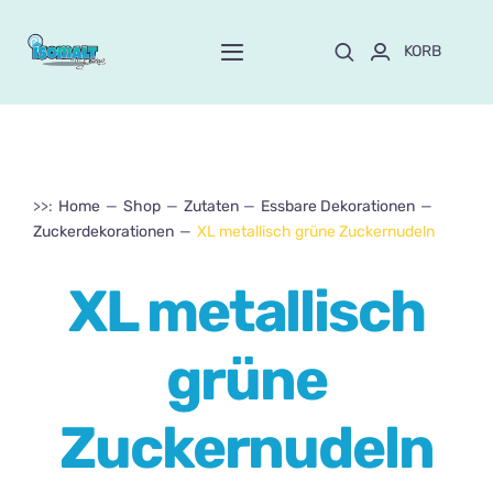
Skip
to
KORB
Toggle
content
Navigation
Start
Über Mayte
>>:
Home
Shop
Zutaten
Essbare Dekorationen
Zuckerdekorationen
XL metallisch grüne Zuckernudeln
SPEICHERN
NEU!
XL metallisch
Anpassen und bestellen
grüne
Kurse
Zuckernudeln
Blog