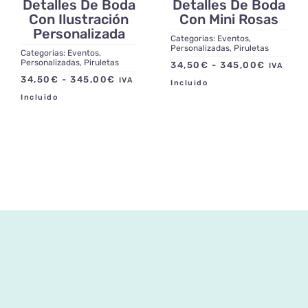
Detalles De Boda
Detalles De Boda
Con Ilustración
Con Mini Rosas
Personalizada
Categorias:
Eventos
,
Personalizadas
,
Piruletas
Categorias:
Eventos
,
Personalizadas
,
Piruletas
Rango
34,50
€
-
345,00
€
IVA
Rango
34,50
€
-
345,00
€
IVA
de
Incluido
de
precios:
Incluido
precios:
desde
desde
34,50€
34,50€
hasta
hasta
345,00
345,00€