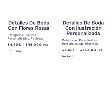
Detalles De Boda
Detalles De Boda
Con Flores Rosas
Con Ilustración
Personalizada
Categorias:
Eventos
,
Personalizadas
,
Piruletas
Categorias:
Para Fiestas
,
Personalizadas
,
Piruletas
Rango
34,50
€
-
345,00
€
IVA
Rango
34,50
€
-
345,00
€
de
IVA
Incluido
de
precios:
Incluido
precios:
desde
desde
34,50€
34,50€
hasta
hasta
345,00€
345,00