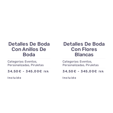
Blog
Contacto
Detalles De Boda
Detalles De Boda
Con Anillos De
Con Flores
Boda
Blancas
Categorias:
Eventos
,
Categorias:
Eventos
,
Personalizadas
,
Piruletas
Personalizadas
,
Piruletas
Rango
Rango
34,50
€
-
345,00
€
34,50
€
-
345,00
€
IVA
IVA
de
de
Incluido
Incluido
precios:
precios:
desde
desde
34,50€
34,50€
hasta
hasta
345,00€
345,00