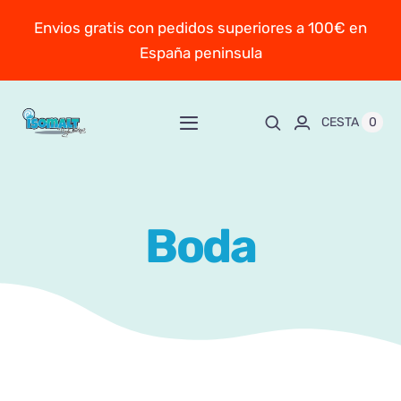
Saltar
Envios gratis con pedidos superiores a 100€ en
al
España peninsula
contenido
0
CESTA
Toggle
Navigation
Inicio
Boda
Sobre Mayte
TIENDA
New!
Personaliza y encarga
Escuela online