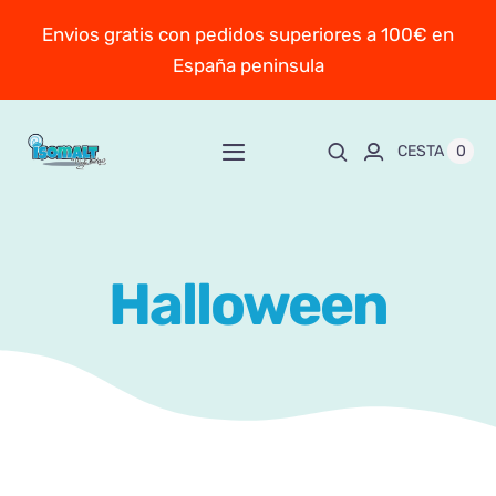
Saltar
Envios gratis con pedidos superiores a 100€ en
al
España peninsula
contenido
0
CESTA
Toggle
Navigation
Inicio
Halloween
Sobre Mayte
TIENDA
New!
Personaliza y encarga
Escuela online