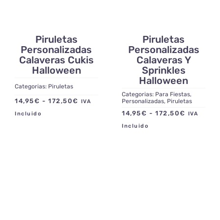
Piruletas
Piruletas
Personalizadas
Personalizadas
Calaveras Cukis
Calaveras Y
Halloween
Sprinkles
Halloween
Categorias:
Piruletas
Categorias:
Para Fiestas
,
Rango
14,95
€
-
172,50
€
Personalizadas
,
Piruletas
IVA
de
Rango
14,95
€
-
172,50
€
Incluido
IVA
precios:
de
Incluido
desde
precios:
14,95€
desde
hasta
14,95€
172,50€
hasta
172,50€