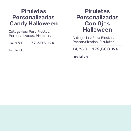
Piruletas
Piruletas
Personalizadas
Personalizadas
Candy Halloween
Con Ojos
Halloween
Categorias:
Para Fiestas
,
Personalizadas
,
Piruletas
Categorias:
Para Fiestas
,
Personalizadas
,
Piruletas
Rango
14,95
€
-
172,50
€
IVA
Rango
14,95
€
-
172,50
€
de
IVA
Incluido
de
precios:
Incluido
precios:
desde
desde
14,95€
14,95€
hasta
hasta
172,50€
172,50€