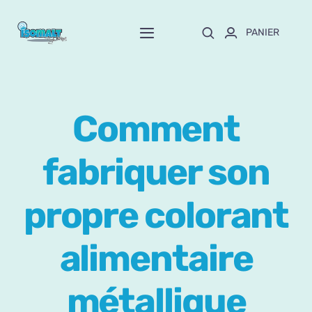
Passer
au
PANIER
Toggle
contenu
Navigation
Home
Comment
À propos de Mayte
fabriquer son
Boutique
NEW!
propre colorant
Personnalisation
alimentaire
Formation
métallique
Blog