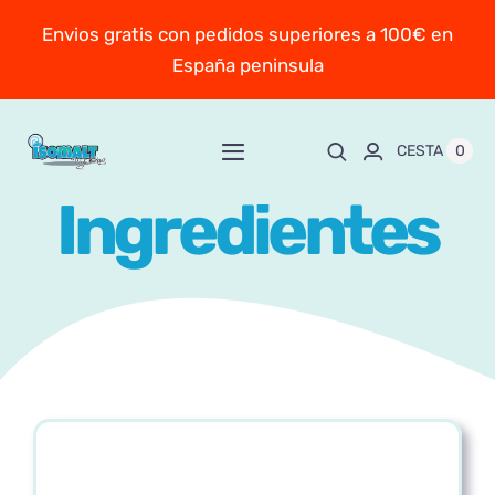
Saltar
Envios gratis con pedidos superiores a 100€ en
al
España peninsula
contenido
0
CESTA
Toggle
Navigation
Ingredientes
Inicio
Sobre Mayte
TIENDA
New!
Personaliza y encarga
Escuela online