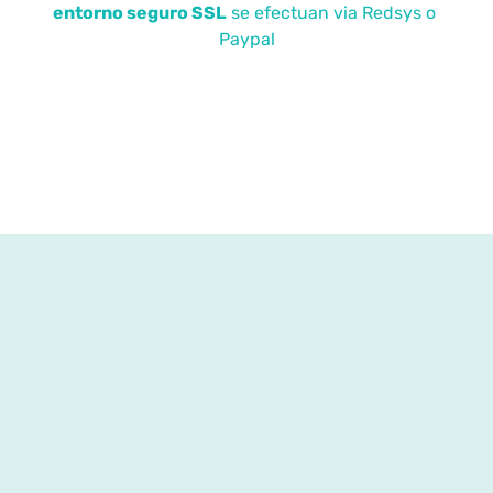
entorno seguro SSL
se efectuan via Redsys o
Paypal