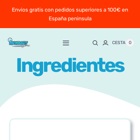
Saltar
Envios gratis con pedidos superiores a 100€ en
al
España peninsula
contenido
0
CESTA
Toggle
Navigation
Ingredientes
Inicio
Sobre Mayte
TIENDA
New!
Personaliza y encarga
Escuela online