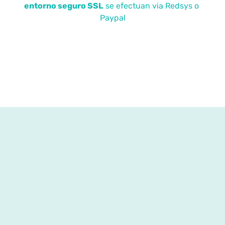
entorno seguro SSL
se efectuan via Redsys o
Paypal