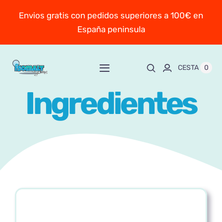
Saltar
Envios gratis con pedidos superiores a 100€ en
al
España peninsula
contenido
0
CESTA
Toggle
Navigation
Ingredientes
Inicio
Sobre Mayte
TIENDA
New!
Personaliza y encarga
Escuela online