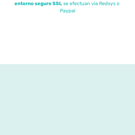
entorno seguro SSL
se efectuan via Redsys o
Paypal