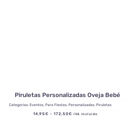
Piruletas Personalizadas Oveja Bebé
Categorias:
Eventos
,
Para Fiestas
,
Personalizadas
,
Piruletas
Rango
14,95
€
-
172,50
€
IVA Incluido
de
precios: