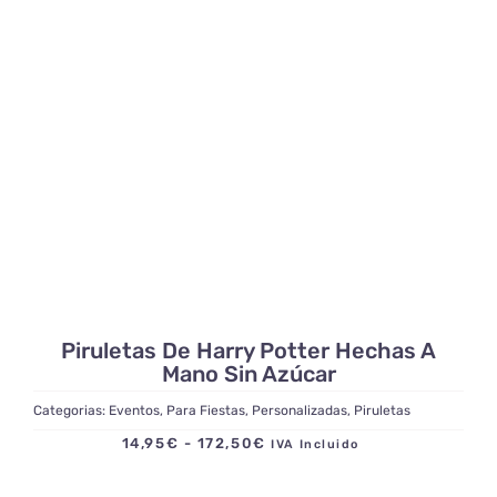
desde
14,95€
hasta
172,50€
Piruletas De Harry Potter Hechas A
Mano Sin Azúcar
Categorias:
Eventos
,
Para Fiestas
,
Personalizadas
,
Piruletas
Rango
14,95
€
-
172,50
€
IVA Incluido
de
precios: