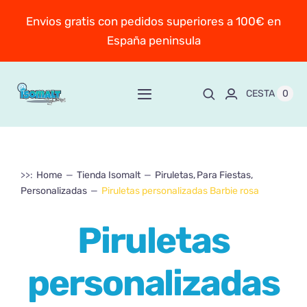
Saltar
Envios gratis con pedidos superiores a 100€ en
al
España peninsula
contenido
0
CESTA
Toggle
Navigation
Inicio
>>:
Home
Tienda Isomalt
Piruletas
Para Fiestas
Sobre Mayte
Personalizadas
Piruletas personalizadas Barbie rosa
TIENDA
New!
Piruletas
Personaliza y encarga
personalizadas
Escuela online