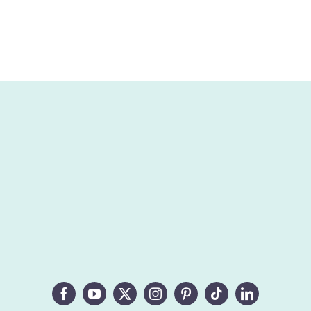
desde
34,50€
hasta
345,00€