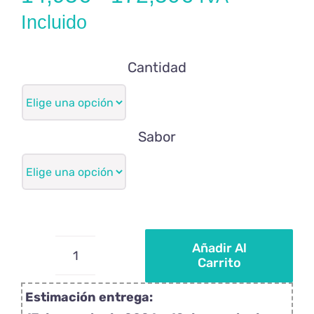
de
Incluido
precios:
Cantidad
desde
14,95€
hasta
Sabor
172,50€
Añadir Al
Carrito
Piruletas
personalizadas
Estimación entrega:
Barbie