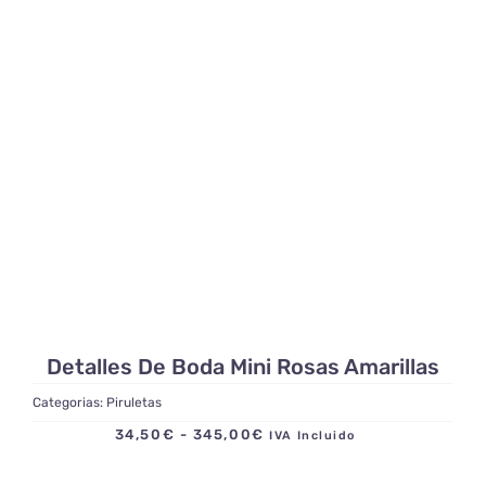
desde
14,95€
hasta
172,50€
Detalles De Boda Mini Rosas Amarillas
Categorias:
Piruletas
Rango
34,50
€
-
345,00
€
IVA Incluido
de
precios: