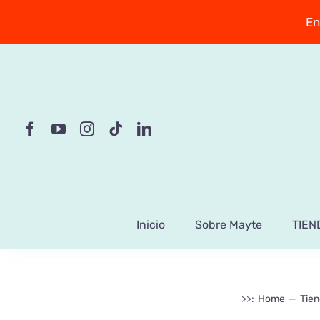
Saltar
En
al
contenido
Inicio
Sobre Mayte
TIEN
>>:
Home
Tien