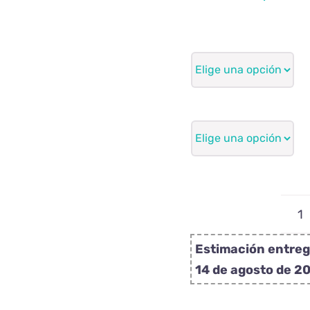
P
p
Estimación entreg
c
14 de agosto de 2
l
c