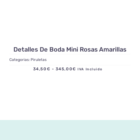
Detalles De Boda Mini Rosas Amarillas
Categorias:
Piruletas
Rango
34,50
€
-
345,00
€
IVA Incluido
de
precios:
desde
34,50€
hasta
345,00€