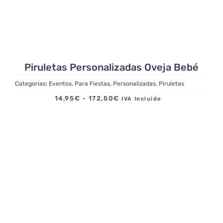
Piruletas Personalizadas Oveja Bebé
Categorias:
Eventos
,
Para Fiestas
,
Personalizadas
,
Piruletas
Rango
14,95
€
-
172,50
€
IVA Incluido
de
precios:
desde
14,95€
hasta
172,50€