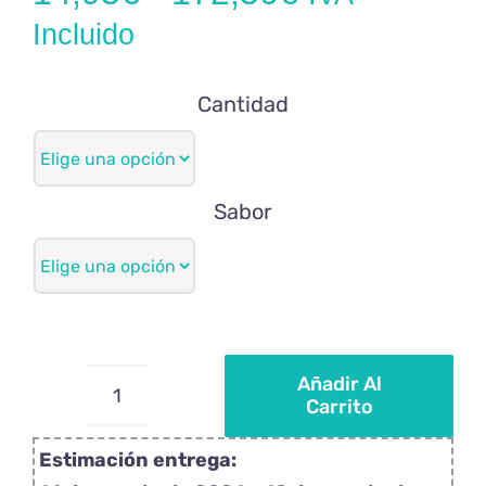
de
Incluido
precios:
Cantidad
desde
14,95€
hasta
Sabor
172,50€
Añadir Al
Carrito
Piruletas
personalizadas
Estimación entrega:
flor