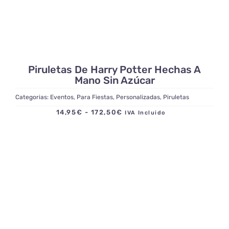
Piruletas De Harry Potter Hechas A
Mano Sin Azúcar
Categorias:
Eventos
,
Para Fiestas
,
Personalizadas
,
Piruletas
Rango
14,95
€
-
172,50
€
IVA Incluido
de
precios:
desde
14,95€
hasta
172,50€