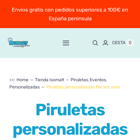
Saltar
Envios gratis con pedidos superiores a 100€ en
al
España peninsula
contenido
0
CESTA
Toggle
Navigation
Inicio
>>:
Home
Tienda Isomalt
Piruletas
Eventos
Sobre Mayte
Personalizadas
Piruletas personalizadas flor lirio rosa
TIENDA
New!
Piruletas
Personaliza y encarga
personalizadas
Escuela online