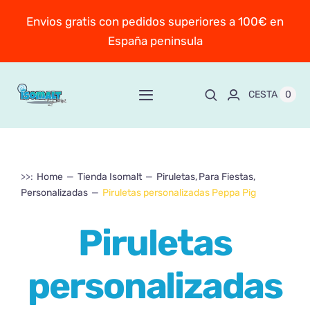
Saltar
Envios gratis con pedidos superiores a 100€ en
al
España peninsula
contenido
0
CESTA
Toggle
Navigation
Inicio
>>:
Home
Tienda Isomalt
Piruletas
Para Fiestas
Sobre Mayte
Personalizadas
Piruletas personalizadas Peppa Pig
TIENDA
New!
Piruletas
Personaliza y encarga
personalizadas
Escuela online