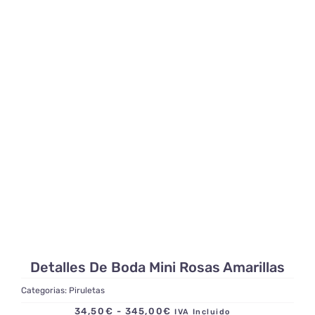
de
precios:
desde
14,95€
hasta
172,50€
Detalles De Boda Mini Rosas Amarillas
Categorias:
Piruletas
Rango
34,50
€
-
345,00
€
IVA Incluido