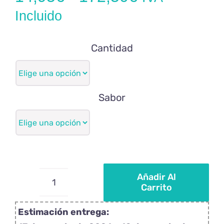
de
Incluido
precios:
Cantidad
desde
14,95€
hasta
Sabor
172,50€
Añadir Al
Carrito
Piruletas
personalizadas
Estimación entrega:
Peppa