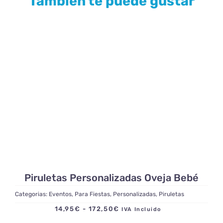
También te puede gustar
Piruletas Personalizadas Oveja Bebé
Categorias:
Eventos
,
Para Fiestas
,
Personalizadas
,
Piruletas
Rango
14,95
€
-
172,50
€
IVA Incluido
de