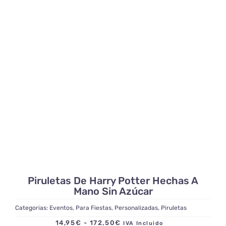
precios:
desde
14,95€
hasta
172,50€
Piruletas De Harry Potter Hechas A
Mano Sin Azúcar
Categorias:
Eventos
,
Para Fiestas
,
Personalizadas
,
Piruletas
Rango
14,95
€
-
172,50
€
IVA Incluido