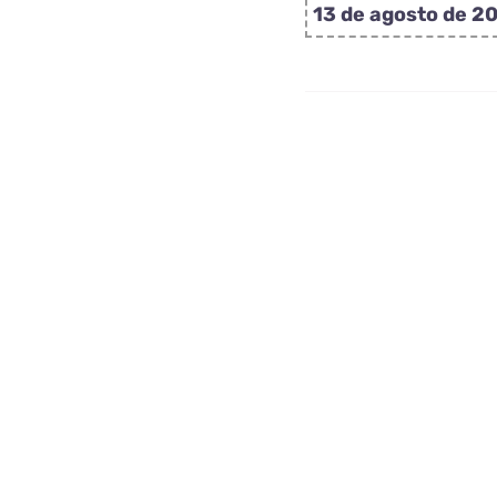
p
13 de agosto de 20
E
F
c