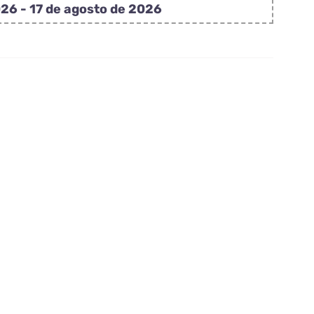
rincesa
26 - 17 de agosto de 2026
lsa
rozen
antidad