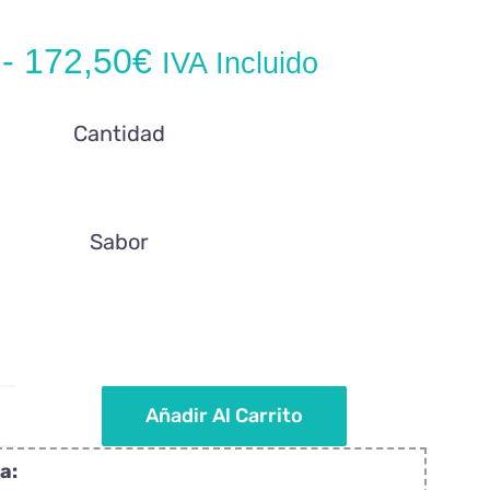
Rango
-
172,50
€
IVA Incluido
de
Cantidad
precios:
desde
14,95€
Sabor
hasta
172,50€
Añadir Al Carrito
iruletas
ersonalizadas
a: