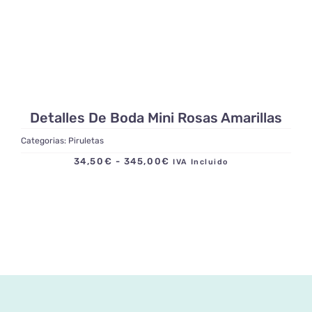
Detalles De Boda Mini Rosas Amarillas
Categorias:
Piruletas
Rango
34,50
€
-
345,00
€
IVA Incluido
de
precios:
desde
34,50€
hasta
345,00€