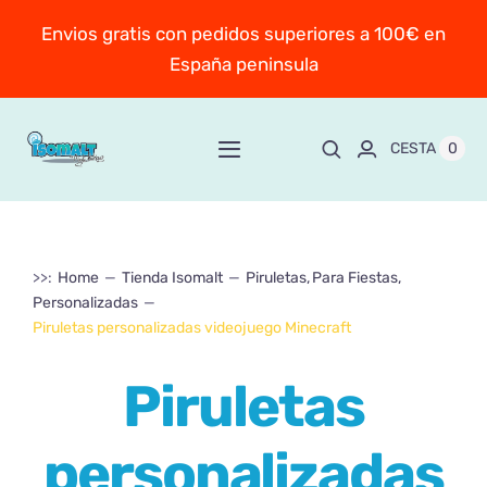
Saltar
Envios gratis con pedidos superiores a 100€ en
al
España peninsula
contenido
0
CESTA
Toggle
Navigation
Inicio
>>:
Home
Tienda Isomalt
Piruletas
Para Fiestas
Sobre Mayte
Personalizadas
Piruletas personalizadas videojuego Minecraft
TIENDA
New!
Piruletas
Personaliza y encarga
personalizadas
Escuela online