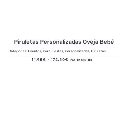
Piruletas Personalizadas Oveja Bebé
Categorias:
Eventos
,
Para Fiestas
,
Personalizadas
,
Piruletas
Rango
14,95
€
-
172,50
€
IVA Incluido
de
precios:
desde
14,95€
hasta
172,50€