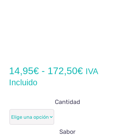
Rango
14,95
€
-
172,50
€
IVA
de
Incluido
precios:
Cantidad
desde
14,95€
hasta
Sabor