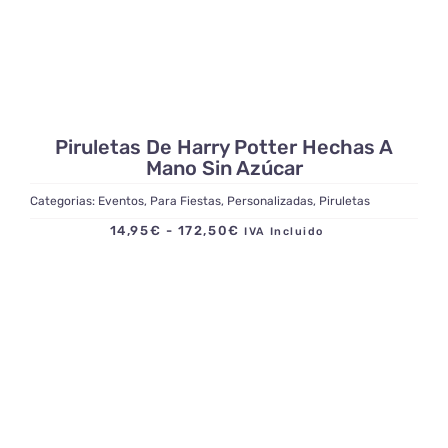
Piruletas De Harry Potter Hechas A
Mano Sin Azúcar
Categorias:
Eventos
,
Para Fiestas
,
Personalizadas
,
Piruletas
Rango
14,95
€
-
172,50
€
IVA Incluido
de
precios:
desde
14,95€
hasta
172,50€