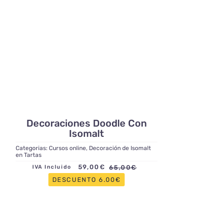
Decoraciones Doodle Con
Isomalt
Categorias:
Cursos online
,
Decoración de Isomalt
en Tartas
59,00
€
65,00
€
IVA Incluido
El
El
DESCUENTO 6.00€
precio
precio
original
actual
era:
es: