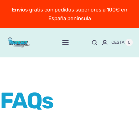
Saltar
Envios gratis con pedidos superiores a 100€ en
al
España peninsula
contenido
0
CESTA
Toggle
Navigation
Inicio
Sobre Mayte
FAQs
TIENDA
New!
Personaliza y encarga
Escuela online